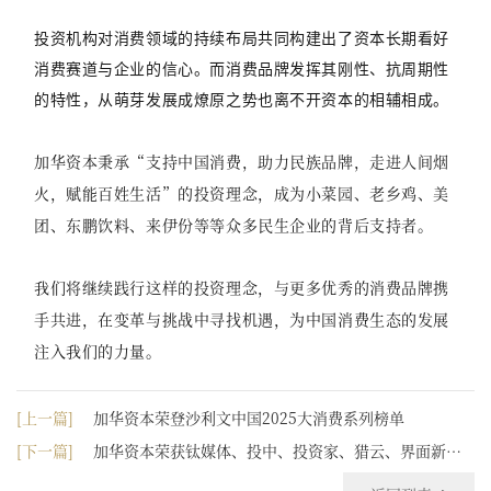
投资机构对消费领域的持续布局共同构建出了资本长期看好
消费赛道与企业的信心。而消费品牌发挥其刚性、抗周期性
的特性，从萌芽发展成燎原之势也离不开资本的相辅相成。
加华资本
秉承“支持中国消费，助力民族品牌，走进人间烟
火，赋能百姓生活”
的投资理念，成为小菜园、
老乡鸡、
美
团、东鹏饮料、来伊份等等众多民生企业的背后支持者。
我们将继续
践行这样的
投
资
理念，
与更多优秀的消费品牌
携
手
共进，在变革与挑战中寻找机遇，为中国消费生态的发展
注入我们的
力量。
[上一篇]
加华资本荣登沙利文中国2025大消费系列榜单
[下一篇]
加华资本荣获钛媒体、投中、投资家、猎云、界面新
闻、清科多家媒体荣