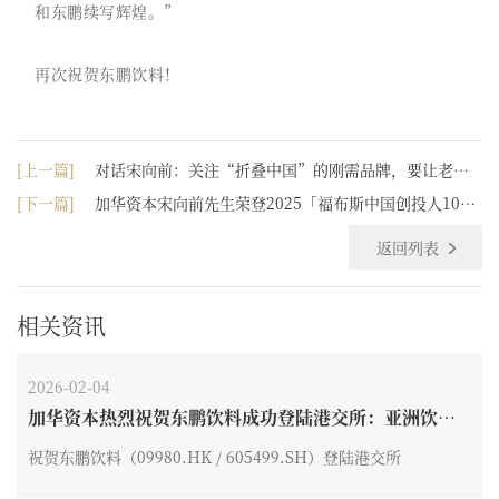
和东鹏续写辉煌。”
再次祝贺东鹏饮料！
[上一篇]
对话宋向前：关注“折叠中国”的刚需品牌，要让老百
姓有钱、敢花钱
[下一篇]
加华资本宋向前先生荣登2025「福布斯中国创投人10
0」
返回列表
相关资讯
2026-02-04
加华资本热烈祝贺东鹏饮料成功登陆港交所：亚洲饮料
最大IPO，开启“A+H”全球化新纪元
祝贺东鹏饮料（09980.HK / 605499.SH）登陆港交所