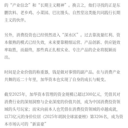
的“产业信念”和“长期主义精神”。换言之，他们寻找的正是东
鹏饮料、老乡鸡、小菜园、巴比馒头、自然堂这类能共同践行长期
主义的伙伴。
另外，消费投资也已经悄然进入“深水区”。过去靠流量红利、资
本催熟的模式已经失效，未来要靠精细运营、产品创新、供应链效
率取胜，而最终，那些真正扎根实业、专注产品的企业将脱颖而
出。
时间是企业价值的称重器，钱是做对事情的副产品。在与消费产业
共舞的近二十年里，加华资本也实现了自身的成长与蜕变。
截至2025年，加华资本管理的资金规模已超过300亿元，凭借其对
消费行业的深刻洞察与企业深度的价值共创，成为中国消费投资领
域的头号玩家；而宋向前本人也凭借在消费投资领域的卓越成就，
以73亿元的身价位居《2025年胡润全球富豪榜》第3206名，成为资
本市场认可的“新富豪”