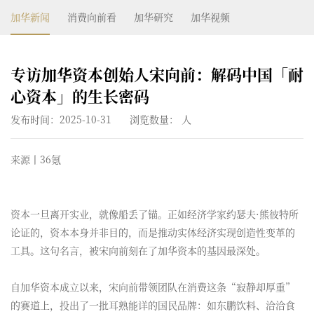
加华新闻
消费向前看
加华研究
加华视频
专访加华资本创始人宋向前：解码中国「耐
心资本」的生长密码
发布时间：2025-10-31
浏览数量：
人
来源丨36氪
资本一旦离开实业，就像船丢了锚。
正如经济学家约瑟夫·熊彼特所
论证的，资本本身并非目的，而是推动实体经济实现创造性变革的
工具。这句名言，被宋向前刻在了加华资本的基因最深处。
自加华资本成立以来，宋向前带领团队在消费这条“寂静却厚重”
的赛道上，投出了一批耳熟能详的国民品牌：如东鹏饮料、洽洽食