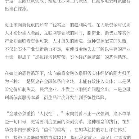
于是，金融业就变成了建造在沙滩上的城堡，在潮水退去时就能看
出谁在裸泳。
更让宋向前忧虑的还有“轻实业”的趋利风气。在大量资金与优质
人才纷纷涌入金融、互联网等领域的同时，制造业、消费业等实体
产业却面临着资金短缺、人才流失的困境。这种资源配置的失衡，
不仅让实体产业创新动力不足，更使得金融失去了赖以生存的产业
土壤，形成了“虚拟经济越繁荣，实体经济越薄弱”的恶性循环。
在如此的恶性循环下，宋向前将金融体系服务实体经济的阻力归类
为三种：一是资金在金融体系内空转，未能有效注入实体；二是风
险定价机制失灵，民营企业、小微企业融资难问题突出；三是金融
创新偏离服务本质，衍生品过度开发加剧系统性风险。
“金融必须重拾‘人民性’。”宋向前曾不止一次强调，这不单单
是一句口号，更需要制度层面的深刻变革。这种理念的践行，在加
华资本内部被称为“信仰的重构”。在加华独特的项目评估体系
中，投资那些能够创造真实GDP、提供稳定就业、满足民生需求的