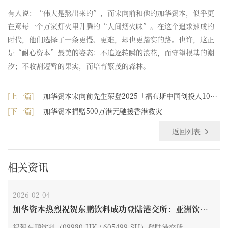
有人说：“伟大是熬出来的”，而宋向前和他的加华资本，似乎更
在意每一个万家灯火里升腾的“人间烟火味”。在这个追求速成的
时代，他们选择了一条更慢、更难，却也更踏实的路。也许，这正
是“耐心资本”最美的姿态：不追逐转瞬的浪花，而守望根基的潮
汐；不收割短暂的果实，而培育繁茂的森林。
[上一篇]
加华资本宋向前先生荣登2025「福布斯中国创投人10
0」
[下一篇]
加华资本捐赠500万港元驰援香港救灾
返回列表
相关资讯
2026-02-04
加华资本热烈祝贺东鹏饮料成功登陆港交所：亚洲饮料
最大IPO，开启“A+H”全球化新纪元
祝贺东鹏饮料（09980.HK / 605499.SH）登陆港交所